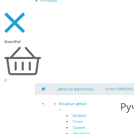
Armadillo
DveriPol
0
Дверная фурнитура
Ручки ARMADILL
Ру
Входные двери
+
Mastino
Torex
Гранит
Эльпорта