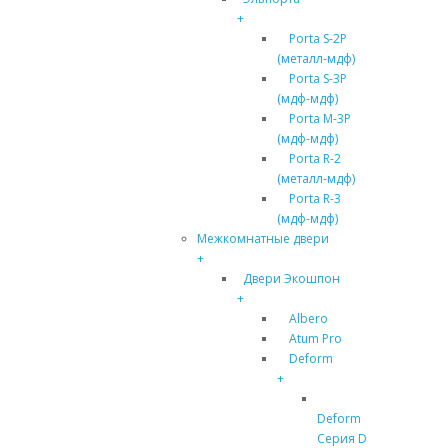
+
Porta S-2P
(металл-мдф)
Porta S-3P
(мдф-мдф)
Porta M-3P
(мдф-мдф)
Porta R-2
(металл-мдф)
Porta R-3
(мдф-мдф)
Межкомнатные двери
+
Двери Экошпон
+
Albero
Atum Pro
Deform
+
Deform
Серия D