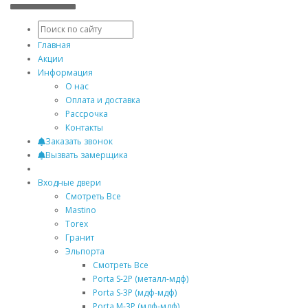
Главная
Акции
Информация
О нас
Оплата и доставка
Рассрочка
Контакты
Заказать звонок
Вызвать замерщика
Входные двери
Смотреть Все
Mastino
Torex
Гранит
Эльпорта
Смотреть Все
Porta S-2P (металл-мдф)
Porta S-3P (мдф-мдф)
Porta M-3P (мдф-мдф)