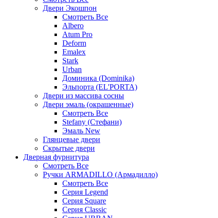
Двери Экошпон
Смотреть Все
Albero
Atum Pro
Deform
Emalex
Stark
Urban
Доминика (Dominika)
Эльпорта (EL'PORTA)
Двери из массива сосны
Двери эмаль (окрашенные)
Смотреть Все
Stefany (Стефани)
Эмаль New
Глянцевые двери
Скрытые двери
Дверная фурнитура
Смотреть Все
Ручки ARMADILLO (Армадилло)
Смотреть Все
Серия Legend
Серия Square
Серия Classic