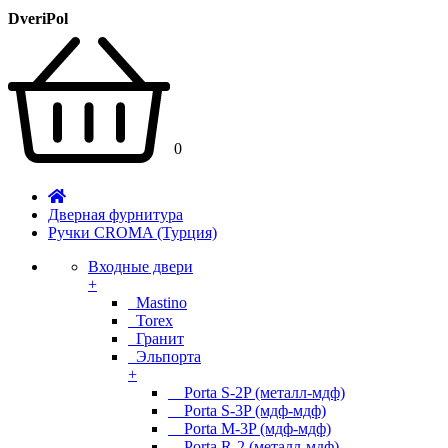
DveriPol
0
Дверная фурнитура
Ручки CROMA (Турция)
Входные двери
+
Mastino
Torex
Гранит
Эльпорта
+
Porta S-2P (металл-мдф)
Porta S-3P (мдф-мдф)
Porta M-3P (мдф-мдф)
Porta R-2 (металл-мдф)