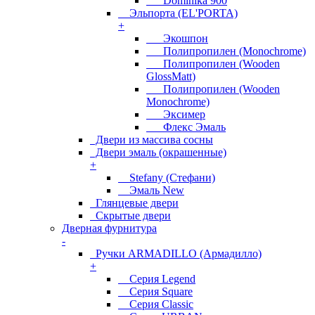
Dominika 900
Эльпорта (EL'PORTA)
+
Экошпон
Полипропилен (Monochrome)
Полипропилен (Wooden
GlossMatt)
Полипропилен (Wooden
Monochrome)
Эксимер
Флекс Эмаль
Двери из массива сосны
Двери эмаль (окрашенные)
+
Stefany (Стефани)
Эмаль New
Глянцевые двери
Скрытые двери
Дверная фурнитура
-
Ручки ARMADILLO (Армадилло)
+
Серия Legend
Серия Square
Серия Classic