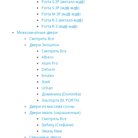
Porta S-2P (металл-мдф)
Porta S-3P (мдф-мдф)
Porta M-3P (мдф-мдф)
Porta R-2 (металл-мдф)
Porta R-3 (мдф-мдф)
Межкомнатные двери
Смотреть Все
Двери Экошпон
Смотреть Все
Albero
Atum Pro
Deform
Emalex
Stark
Urban
Доминика (Dominika)
Эльпорта (EL'PORTA)
Двери из массива сосны
Двери эмаль (окрашенные)
Смотреть Все
Stefany (Стефани)
Эмаль New
Глянцевые двери