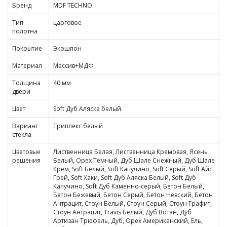
Бренд
MDF TECHNO
Тип
царговое
полотна
Покрытие
Экошпон
Материал
Массив+МДФ
Толщина
40 мм
двери
Цвет
Soft Дуб Аляска белый
Вариант
Триплекс белый
стекла
Цветовые
Лиственница Белая, Лиственница Кремовая, Ясень
решения
Белый, Орех Темный, Дуб Шале Снежный, Дуб Шале
Крем, Soft Белый, Soft Капучино, Soft Серый, Soft Айс
Грей, Soft Хаки, Soft Дуб Аляска Белый, Soft Дуб
Капучино, Soft Дуб Каменно-серый, Бетон Белый,
Бетон Бежевый, Бетон Серый, Бетон Невский, Бетон
Антрацит, Стоун Белый, Стоун Серый, Стоун Графит,
Стоун Антрацит, Travis Белый, Дуб Вотан, Дуб
Артизан Трюфель, Дуб, Орех Американский, Ель,