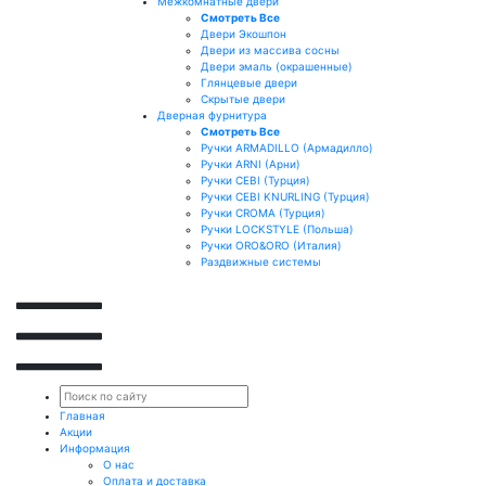
Межкомнатные двери
Смотреть Все
Двери Экошпон
Двери из массива сосны
Двери эмаль (окрашенные)
Глянцевые двери
Скрытые двери
Дверная фурнитура
Смотреть Все
Ручки ARMADILLO (Армадилло)
Ручки ARNI (Арни)
Ручки CEBI (Турция)
Ручки CEBI KNURLING (Турция)
Ручки CROMA (Турция)
Ручки LOCKSTYLE (Польша)
Ручки ORO&ORO (Италия)
Раздвижные системы
Главная
Акции
Информация
О нас
Оплата и доставка