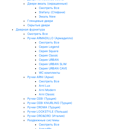
Двери эмаль (окрашенные)
Смотреть Все
Stefany (Стефани)
Эмаль New
Глянцевые двери
Скрытые двери
Дверная фурнитура
Смотреть Все
Ручки ARMADILLO (Армадилло)
Смотреть Все
Серия Legend
Серия Square
Серия Classic
Серия URBAN
Серия URBAN SLIM
Серия URBAN CAVE
WC комплекты
Ручки ARNI (Арни)
Смотреть Все
Arni Lux
Arni Modern
Arni Classic
Ручки CEBI (Турция)
Ручки CEBI KNURLING (Турция)
Ручки CROMA (Турция)
Ручки LOCKSTYLE (Польша)
Ручки ORO&ORO (Италия)
Раздвижные системы
Смотреть Все
Armadillo