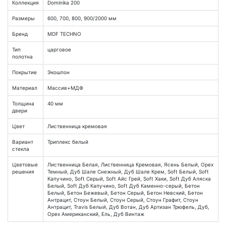
Коллекция
Dominika 200
Размеры
600, 700, 800, 900/2000 мм
Бренд
MDF TECHNO
Тип
царговое
полотна
Покрытие
Экошпон
Материал
Массив+МДФ
Толщина
40 мм
двери
Цвет
Лиственница кремовая
Вариант
Триплекс белый
стекла
Цветовые
Лиственница Белая, Лиственница Кремовая, Ясень Белый, Орех
решения
Темный, Дуб Шале Снежный, Дуб Шале Крем, Soft Белый, Soft
Капучино, Soft Серый, Soft Айс Грей, Soft Хаки, Soft Дуб Аляска
Белый, Soft Дуб Капучино, Soft Дуб Каменно-серый, Бетон
Белый, Бетон Бежевый, Бетон Серый, Бетон Невский, Бетон
Антрацит, Стоун Белый, Стоун Серый, Стоун Графит, Стоун
Антрацит, Travis Белый, Дуб Вотан, Дуб Артизан Трюфель, Дуб,
Орех Американский, Ель, Дуб Винтаж