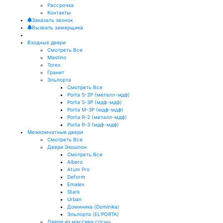
Рассрочка
Контакты
Заказать звонок
Вызвать замерщика
Входные двери
Смотреть Все
Mastino
Torex
Гранит
Эльпорта
Смотреть Все
Porta S-2P (металл-мдф)
Porta S-3P (мдф-мдф)
Porta M-3P (мдф-мдф)
Porta R-2 (металл-мдф)
Porta R-3 (мдф-мдф)
Межкомнатные двери
Смотреть Все
Двери Экошпон
Смотреть Все
Albero
Atum Pro
Deform
Emalex
Stark
Urban
Доминика (Dominika)
Эльпорта (EL'PORTA)
Двери из массива сосны