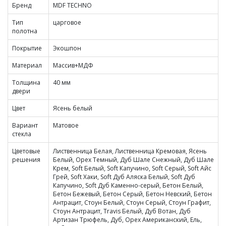
Бренд
MDF TECHNO
Тип
царговое
полотна
Покрытие
Экошпон
Материал
Массив+МДФ
Толщина
40 мм
двери
Цвет
Ясень белый
Вариант
Матовое
стекла
Цветовые
Лиственница Белая, Лиственница Кремовая, Ясень
решения
Белый, Орех Темный, Дуб Шале Снежный, Дуб Шале
Крем, Soft Белый, Soft Капучино, Soft Серый, Soft Айс
Грей, Soft Хаки, Soft Дуб Аляска Белый, Soft Дуб
Капучино, Soft Дуб Каменно-серый, Бетон Белый,
Бетон Бежевый, Бетон Серый, Бетон Невский, Бетон
Антрацит, Стоун Белый, Стоун Серый, Стоун Графит,
Стоун Антрацит, Travis Белый, Дуб Вотан, Дуб
Артизан Трюфель, Дуб, Орех Американский, Ель,