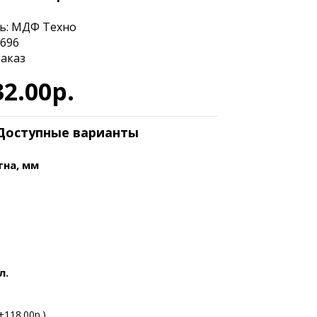
ь:
МДФ Техно
9696
заказ
32.00р.
Доступные варианты
тна, мм
л.
+118.00р.)