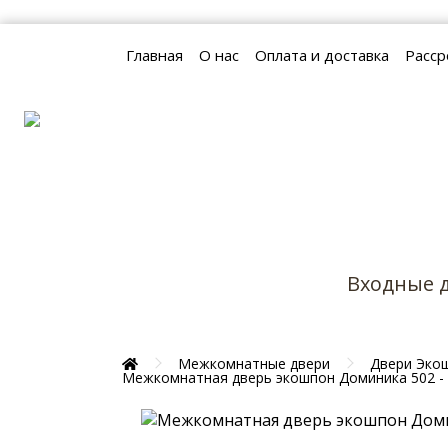
Главная
О нас
Оплата и доставка
Расср
Наши контакты:
+375 (33) 658-86-18 (МТС)
+375 (29) 652-94-78 (A1)
Входные 
Межкомнатные двери
Двери Эко
Межкомнатная дверь экошпон Доминика 502 -