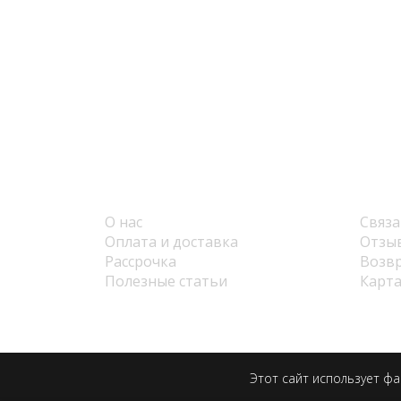
Информация
Служ
О нас
Связа
Оплата и доставка
Отзыв
Рассрочка
Возвр
Полезные статьи
Карта
Но
Этот сайт использует ф