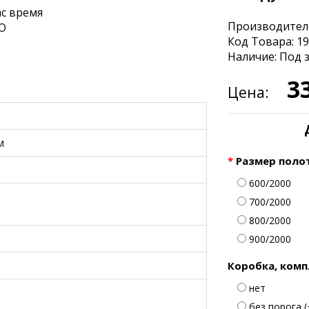
ас время
Производител
О
Код Товара: 1
Наличие: Под 
3
Цена:
м
Размер поло
600/2000
700/2000
800/2000
900/2000
Коробка, комп
нет
без порога (