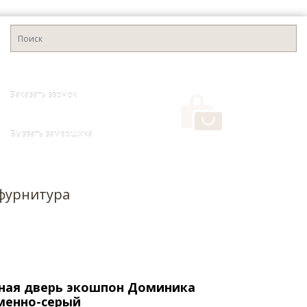
Заказать звонок
Вызвать замерщика
0
фурнитура
ая дверь экошпон Доминика
аменно-серый