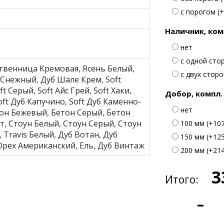
с порогом (+
Наличник, ком
нет
с одной стор
твенница Кремовая, Ясень Белый,
с двух сторон
Снежный, Дуб Шале Крем, Soft
t Серый, Soft Айс Грей, Soft Хаки,
Добор, компл.
oft Дуб Капучино, Soft Дуб Каменно-
нет
тон Бежевый, Бетон Серый, Бетон
т, Стоун Белый, Стоун Серый, Стоун
100 мм (+107
 Travis Белый, Дуб Вотан, Дуб
150 мм (+125
Орех Американский, Ель, Дуб Винтаж
200 мм (+214
3
Итого:
–