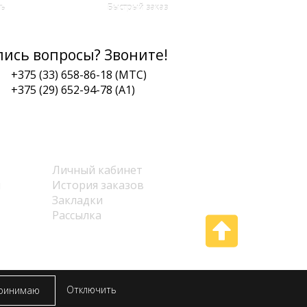
ть
Быстрый заказ
лись вопросы? Звоните!
+375 (33) 658-86-18 (МТС)
+375 (29) 652-94-78 (A1)
Личный кабинет
Личный кабинет
ы
История заказов
Закладки
Рассылка
усь
Отключить
ринимаю
т