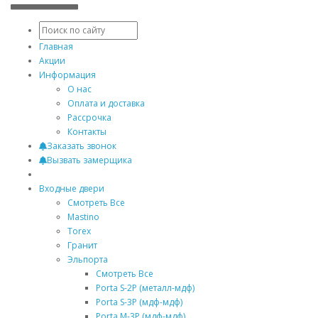
Главная
Акции
Информация
О нас
Оплата и доставка
Рассрочка
Контакты
Заказать звонок
Вызвать замерщика
Входные двери
Смотреть Все
Mastino
Torex
Гранит
Эльпорта
Смотреть Все
Porta S-2P (металл-мдф)
Porta S-3P (мдф-мдф)
Porta M-3P (мдф-мдф)