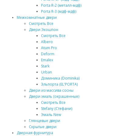
Porta R-2 (металл-мдф)
Porta R-3 (мдф-мдф)
Межкомнатные двери
Смотреть Все
Двери Экошпон
Смотреть Все
Albero
Atum Pro
Deform
Emalex
Stark
Urban
Доминика (Dominika)
Эльпорта (EL'PORTA)
Двери из массива сосны
Двери эмаль (окрашенные)
Смотреть Все
Stefany (Стефани)
Эмаль New
Глянцевые двери
Скрытые двери
Дверная фурнитура