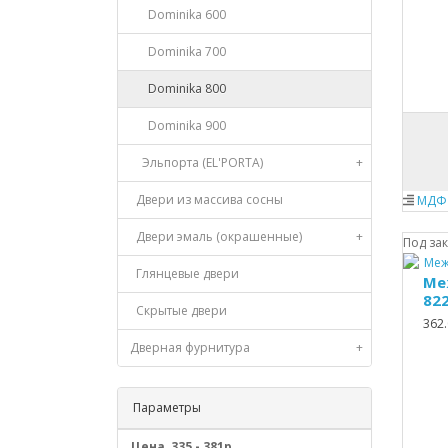
Dominika 600
Dominika 700
Dominika 800
Dominika 900
Эльпорта (EL'PORTA)
+
Двери из массива сосны
МДФ 
Двери эмаль (окрашенные)
+
Под за
Глянцевые двери
Ме
82
Скрытые двери
362.
Дверная фурнитура
+
Параметры
Цена
335
-
381
р.