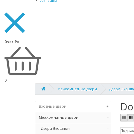
Armadillo
DveriPol
0
Межкомнатные двери
Двери Экошп
Do
Входные двери
+
Межкомнатные двери
-
Двери Экошпон
-
Под за