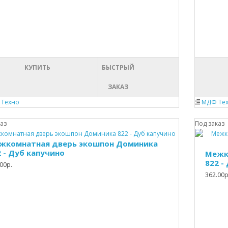
КУПИТЬ
БЫСТРЫЙ
ЗАКАЗ
Техно
МДФ Те
каз
Под заказ
жкомнатная дверь экошпон Доминика
2 - Дуб капучино
Межк
822 -
00р.
362.00р