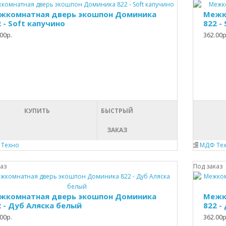
жкомнатная дверь экошпон Доминика
Межк
 - Soft капучино
822 -
00р.
362.00р
КУПИТЬ
БЫСТРЫЙ
ЗАКАЗ
Техно
МДФ Те
каз
Под заказ
жкомнатная дверь экошпон Доминика
Межк
2 - Дуб Аляска белый
822 -
00р.
362.00р