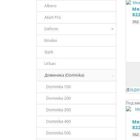
Albero
Ме
822
Atum Pro
362.
Deform
+
Emalex
Stark
Urban
Доминика (Dominika)
-
Dominika 100
МДФ 
Dominika 200
Под за
Dominika 300
Ме
Dominika 400
82
Dominika 500
362.