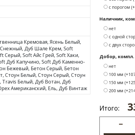
с порогом (+
Наличник, ком
нет
с одной стор
твенница Кремовая, Ясень Белый,
с двух сторон
Снежный, Дуб Шале Крем, Soft
t Серый, Soft Айс Грей, Soft Хаки,
Добор, компл.
oft Дуб Капучино, Soft Дуб Каменно-
нет
тон Бежевый, Бетон Серый, Бетон
100 мм (+107
т, Стоун Белый, Стоун Серый, Стоун
 Travis Белый, Дуб Вотан, Дуб
150 мм (+125
Орех Американский, Ель, Дуб Винтаж
200 мм (+214
3
Итого:
–