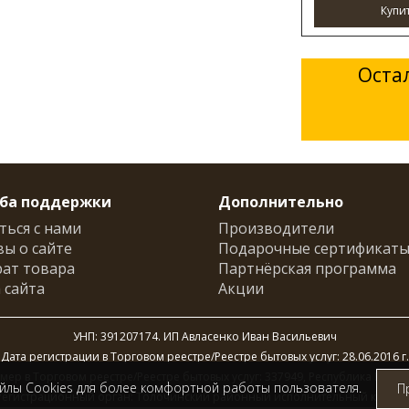
Купи
Оста
ба поддержки
Дополнительно
ться с нами
Производители
ы о сайте
Подарочные сертификат
ат товара
Партнёрская программа
 сайта
Акции
УНП: 391207174. ИП Авласенко Иван Васильевич
Дата регистрации в Торговом реестре/Реестре бытовых услуг: 28.06.2016 г.
мер в Торговом реестре/Реестре бытовых услуг: 337949, Республика Белар
айлы
Cookies
для более комфортной работы пользователя.
П
Регистрационный орган: Толочинский районный исполнительный комите