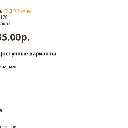
ь:
МДФ Техно
0178
заказ
35.00р.
Доступные варианты
тна, мм
л.
+118.00р.)