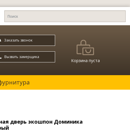
Заказать звонок
Вызвать замерщика
Корзина пуста
фурнитура
ая дверь экошпон Доминика
ерый