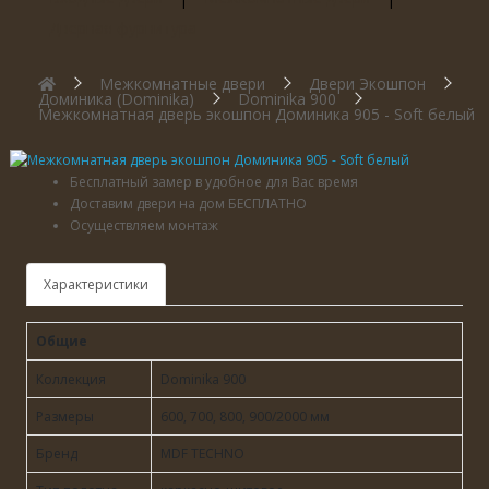
Дверная фурнитура
Межкомнатные двери
Двери Экошпон
Доминика (Dominika)
Dominika 900
Межкомнатная дверь экошпон Доминика 905 - Soft белый
Бесплатный замер в удобное для Вас время
Доставим двери на дом БЕСПЛАТНО
Осуществляем монтаж
Характеристики
Общие
Коллекция
Dominika 900
Размеры
600, 700, 800, 900/2000 мм
Бренд
MDF TECHNO