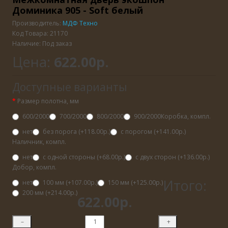
Доминика 905 - Soft белый
Производитель:
МДФ Техно
Код Товара: 21170
Наличие: Под заказ
Цена:
622.00р.
Доступные варианты
Размер полотна, мм
600/2000
700/2000
800/2000
900/2000
Коробка, компл.
нет
без порога (+118.00р.)
с порогом (+141.00р.)
Наличник, компл.
нет
с одной стороны (+68.00р.)
с двух сторон (+136.00р.)
Добор, компл.
Итого:
нет
100 мм (+107.00р.)
150 мм (+125.00р.)
200 мм (+214.00р.)
622.00р.
–
+