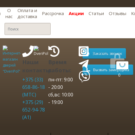
О
Оплата и
я
Рассрочка
Акции
Статьи
Отзывы
К
нас
доставка
Заказать звонок
Наши
Время
контакты:
работы:
Вызвать замерщика
0
+375 (33)
пн-пт: 9:00
658-86-18
- 20:00
(МТС)
сб,вс: 10:00
+375 (29)
- 19:00
652-94-78
(A1)
Входные двери
Межкомнатные двери