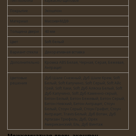
Тип полотна
каркасно-щитовое
Покрытие
Экошпон
Материал
Массив+МДФ
Толщина двери
40 мм
Цвет
Soft белый
Вариант стекла
Декоративная вставка
Дополнительно
Кромка ABS Белая, Черная, Серая, Бежевая,
Антрацит
Цветовые
Дуб Шале Снежный, Дуб Шале Крем, Soft
решения
Белый, Soft Капучино, Soft Серый, Soft Айс
Грей, Soft Хаки, Soft Дуб Аляска Белый, Soft
Дуб Капучино, Soft Дуб Каменно-серый,
Бетон Белый, Бетон Бежевый, Бетон Серый,
Бетон Невский, Бетон Антрацит, Стоун
Белый, Стоун Серый, Стоун Графит, Стоун
Антрацит, Travis Белый, Дуб Вотан, Дуб
Артизан Трюфель, Дуб, Орех
Американский, Ель, Дуб Винтаж
Межкомнатная дверь экошпон