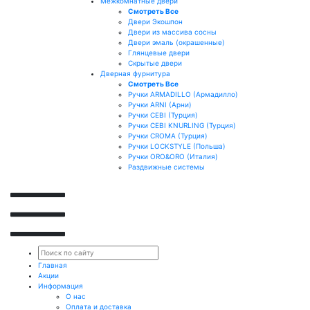
Межкомнатные двери
Смотреть Все
Двери Экошпон
Двери из массива сосны
Двери эмаль (окрашенные)
Глянцевые двери
Скрытые двери
Дверная фурнитура
Смотреть Все
Ручки ARMADILLO (Армадилло)
Ручки ARNI (Арни)
Ручки CEBI (Турция)
Ручки CEBI KNURLING (Турция)
Ручки CROMA (Турция)
Ручки LOCKSTYLE (Польша)
Ручки ORO&ORO (Италия)
Раздвижные системы
Главная
Акции
Информация
О нас
Оплата и доставка