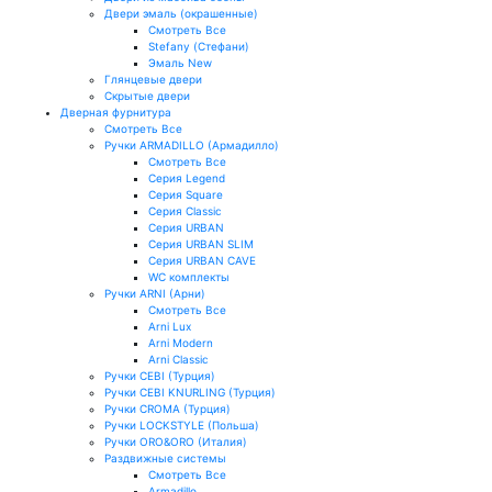
Двери эмаль (окрашенные)
Смотреть Все
Stefany (Стефани)
Эмаль New
Глянцевые двери
Скрытые двери
Дверная фурнитура
Смотреть Все
Ручки ARMADILLO (Армадилло)
Смотреть Все
Серия Legend
Серия Square
Серия Classic
Серия URBAN
Серия URBAN SLIM
Серия URBAN CAVE
WC комплекты
Ручки ARNI (Арни)
Смотреть Все
Arni Lux
Arni Modern
Arni Classic
Ручки CEBI (Турция)
Ручки CEBI KNURLING (Турция)
Ручки CROMA (Турция)
Ручки LOCKSTYLE (Польша)
Ручки ORO&ORO (Италия)
Раздвижные системы
Смотреть Все
Armadillo