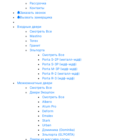
Рассрочка
Контакты
Заказать звонок
Вызвать замерщика
Входные двери
Смотреть Все
Mastino
Torex
Гранит
Эльпорта
Смотреть Все
Porta S-2P (металл-мдф)
Porta S-3P (мдф-мдф)
Porta M-3P (мдф-мдф)
Porta R-2 (металл-мдф)
Porta R-3 (мдф-мдф)
Межкомнатные двери
Смотреть Все
Двери Экошпон
Смотреть Все
Albero
Atum Pro
Deform
Emalex
Stark
Urban
Доминика (Dominika)
Эльпорта (EL'PORTA)
Двери из массива сосны