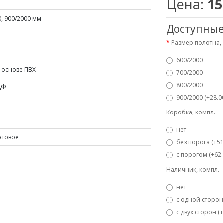
Цена:
15
0, 900/2000 мм
Доступные
Размер полотна,
600/2000
 основе ПВХ
700/2000
800/2000
ДФ
900/2000 (+28.0
Коробка, компл.
нет
атовое
без порога (+51
с порогом (+62.
Наличник, компл.
нет
с одной стороны
с двух сторон (+