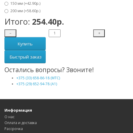
150 мм (+42.90р.)
200 мм (+58.60р.)
Итого:
254.40р.
–
+
Купить
Быстрый заказ
Остались вопросы? Звоните!
+375 (33) 658-86-18 (МТС)
+375 (29) 652-94-78 (A1)
Информация
О нас
Оплата и доставка
Рассрочка