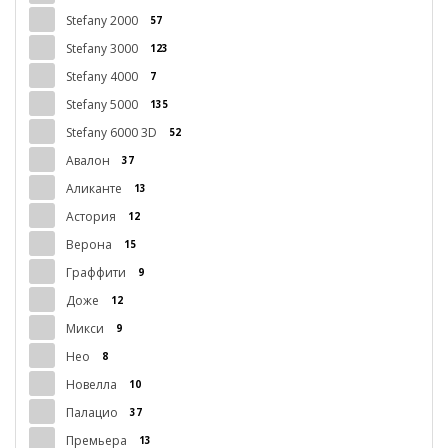
Stefany 2000
57
Stefany 3000
123
Stefany 4000
7
Stefany 5000
135
Stefany 6000 3D
52
Авалон
37
Аликанте
13
Астория
12
Верона
15
Граффити
9
Доже
12
Микси
9
Нео
8
Новелла
10
Палацио
37
Премьера
13