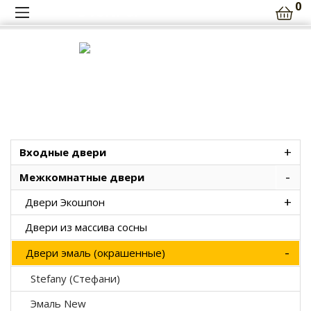
0
DveriPol
+375 (33) 658-86-18 (МТС)
+375 (29) 652-94-78 (A1)
+
Входные двери
-
Межкомнатные двери
+
Двери Экошпон
Двери из массива сосны
-
Двери эмаль (окрашенные)
Stefany (Стефани)
Эмаль New