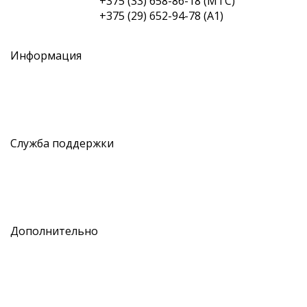
+375 (33) 658-86-18 (МТС)
+375 (29) 652-94-78 (A1)
Информация
О нас
Оплата и доставка
Рассрочка
Полезные статьи
Служба поддержки
Связаться с нами
Отзывы о сайте
Возврат товара
Карта сайта
Дополнительно
Производители
Подарочные сертификаты
Партнёрская программа
Акции