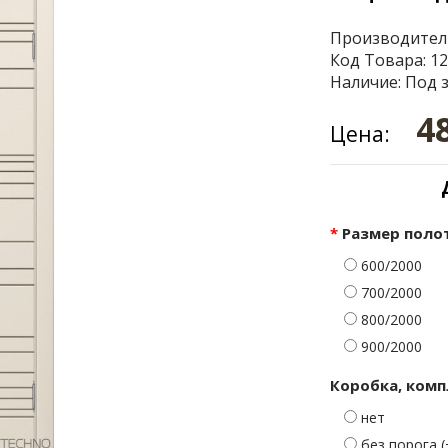
Производител
Код Товара: 1
Наличие: Под 
4
Цена:
Размер поло
600/2000
700/2000
800/2000
900/2000
Коробка, комп
нет
без порога (