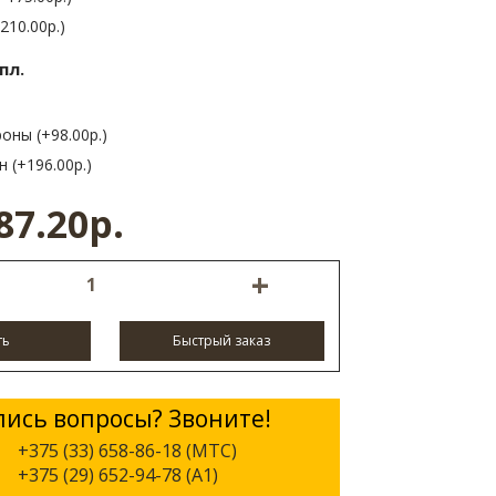
210.00р.)
пл.
оны (+98.00р.)
 (+196.00р.)
87.20р.
+
ть
Быстрый заказ
лись вопросы? Звоните!
+375 (33) 658-86-18 (МТС)
+375 (29) 652-94-78 (A1)