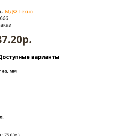
ь:
МДФ Техно
2666
заказ
87.20р.
Доступные варианты
тна, мм
л.
+175.00р.)