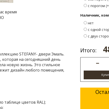
с порогом (+
ас время
Наличник, ком
НО
нет
с одной стор
с двух сторон
4
Итого:
оллекцию STEFANY- двери Эмаль.
, которая на сегодняшний день
–
ела новую жизнь. Это стильное
вежит дизайн любого помещения,
Купи
Оста
о таблице цветов RAL);
ю;