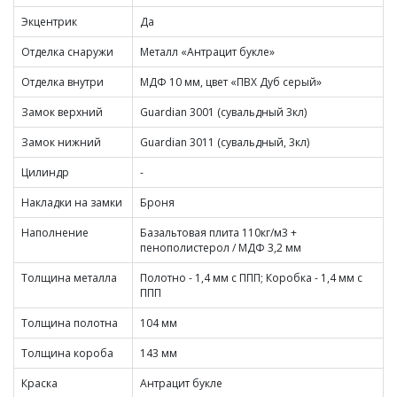
Экцентрик
Да
Отделка снаружи
Металл «Антрацит букле»
Отделка внутри
МДФ 10 мм, цвет «ПВХ Дуб серый»
Замок верхний
Guardian 3001 (сувальдный 3кл)
Замок нижний
Guardian 3011 (сувальдный, 3кл)
Цилиндр
-
Накладки на замки
Броня
Наполнение
Базальтовая плита 110кг/м3 +
пенополистерол / МДФ 3,2 мм
Толщина металла
Полотно - 1,4 мм с ППП; Коробка - 1,4 мм с
ППП
Толщина полотна
104 мм
Толщина короба
143 мм
Краска
Антрацит букле