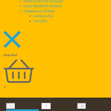
Ручки LOCKSTYLE (Польша)
Размер двери
Ручки ORO&ORO (Италия)
Раздвижные системы
860х2050мм
Смотреть Все
Armadillo
960х2050мм
Открывание двери
DveriPol
левая
правая
0
Итого:
1275.00р.
–
+