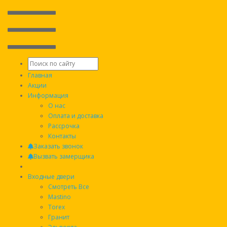
+375 (33) 658-86-18 (МТС)
+375 (29) 652-94-78 (A1)
Главная
Бесплатный замер в удобное для Вас время
Акции
Доставим двери на дом БЕСПЛАТНО
Информация
Осуществляем монтаж
О нас
Оплата и доставка
Характеристики
Рассрочка
Контакты
Общие
Заказать звонок
Вызвать замерщика
Коллекция
TRUST ECO
Входные двери
Размеры
860х2050мм, 960х2050мм
Смотреть Все
Установка
Квартира
Mastino
Torex
Экцентрик
Да
Гранит