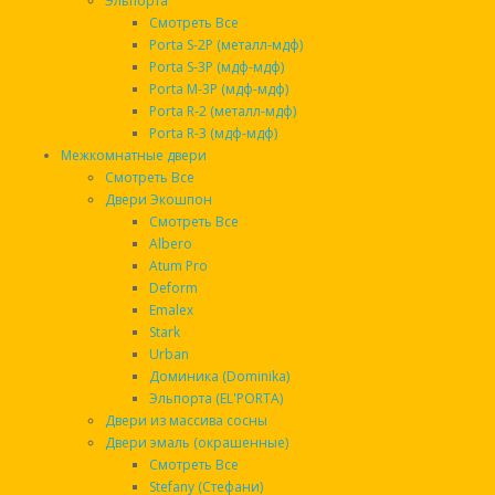
Эльпорта
Отделка снаружи
МДФ 10 мм, цвет «ПВХ Черный
Смотреть Все
матовый»
Porta S-2P (металл-мдф)
Отделка внутри
МДФ 10 мм, цвет «ПВХ Белый софт»
Porta S-3P (мдф-мдф)
Porta M-3P (мдф-мдф)
Замок верхний
BORDER 3B8-6/14
Porta R-2 (металл-мдф)
Porta R-3 (мдф-мдф)
Замок нижний
BORDER 3B4-3/85Г
Межкомнатные двери
Цилиндр
Шток 25*10*40 Ключ
Смотреть Все
Двери Экошпон
Накладки на замки
Броня
Смотреть Все
Albero
Наполнение
Пенополистирол
Atum Pro
Deform
Толщина металла
Полотно - 1,0 мм с ППП; Коробка - 1,4
мм с ППП
Emalex
Stark
Толщина полотна
100 мм
Urban
Доминика (Dominika)
Толщина короба
104 мм
Эльпорта (EL'PORTA)
Краска
Черный муар металлик
Двери из массива сосны
Двери эмаль (окрашенные)
Вылет наличника
55 мм
Смотреть Все
Stefany (Стефани)