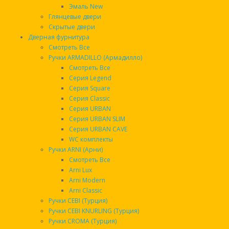
Номер фрезеровки
9Е -197 наружная / 9Е -197 внутренняя
Эмаль New
Глянцевые двери
Порог нержавейка
Да
Скрытые двери
Магнитный
нет. 3 контура уплотнения
Дверная фурнитура
уплотнитель
Смотреть Все
Ручки ARMADILLO (Армадилло)
Модель ручки
Фурнитура черная квадратная
Смотреть Все
Серия Legend
Ночник
Да
Серия Square
Терморазрыв короб/
Нет
Серия Classic
дверь
Серия URBAN
Серия URBAN SLIM
Серия URBAN CAVE
Дверь входная металлическая Mastino TRUST
WC комплекты
ECO PP-8
Ручки ARNI (Арни)
Смотреть Все
Производитель:
Mastino
Arni Lux
Код Товара: 25483
Arni Modern
Наличие: В наличии
Arni Classic
Цена:
1275.00р.
Ручки CEBI (Турция)
Ручки CEBI KNURLING (Турция)
Доступные варианты
Ручки CROMA (Турция)